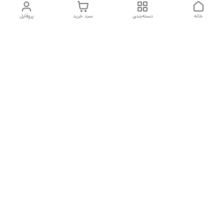
خانه
دسته‌بندی
سبد خرید
پروفایل
دسترسی سریع
درباره ما
تماس با ما
شکایات
سیاست حریم خصوصی
قوانین و مقررات
هفت روز هفته ، از ۱۰صبح تا ۷عصر پاسخگوی شما هستیم گالری
رزبوم
۰۹۹۱۶۴۳۲۰۰۳
شماره تماس
09916432003