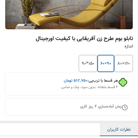
تابلو بوم طرح زن آفریقایی با کیفیت اورجینال
اندازه
150*90
۹۰×۶۰
۱۲۰×۸۰
هر قسط با ترب‌پی:
۵۱۲٬۷۵۰
تومان
۴ قسط ماهانه. بدون سود، چک و ضامن.
زمان آماده‌سازی
4
روز کاری
نظرات کاربران