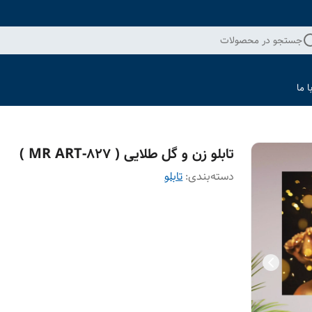
جستجو در محصولات
 ما
تابلو زن و گل طلایی ( 827-MR ART )
دسته‌بندی
:
تابلو