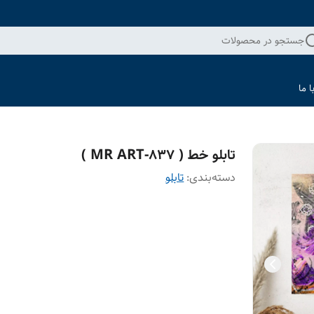
جستجو در محصولات
 ما
تابلو خط ( 837-MR ART )
دسته‌بندی
:
تابلو