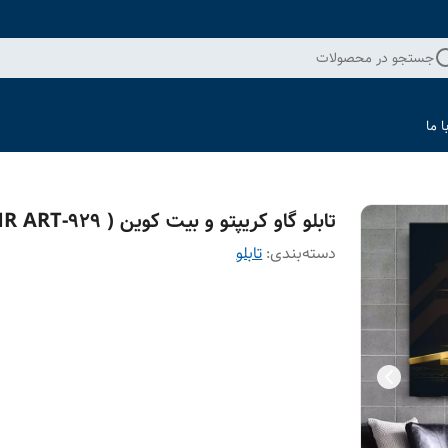
جستجو در محصولات
 ما
تابلو گاو کریپتو و بیت کوین ( 929-MR ART )
دسته‌بندی
:
تابلو