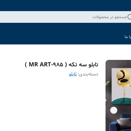
جستجو در محصولات
 ما
تابلو سه تکه ( 985-MR ART )
دسته‌بندی
:
تابلو