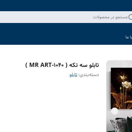
جستجو در محصولات
 ما
تابلو سه تکه ( 1040-MR ART )
دسته‌بندی
:
تابلو