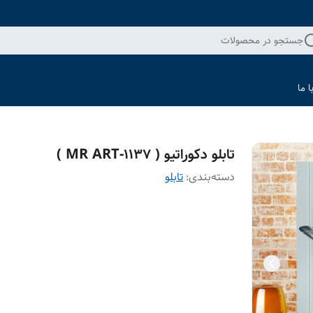
جستجو در محصولات
 ما
تابلو دکوراتیو ( 1137-MR ART )
دسته‌بندی
:
تابلو