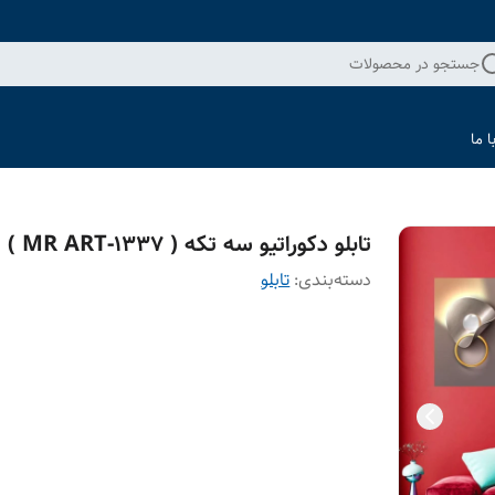
جستجو در محصولات
 ما
تابلو دکوراتیو سه تکه ( 1337-MR ART )
دسته‌بندی
:
تابلو