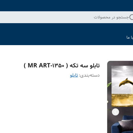
جستجو در محصولات
 ما
تابلو سه تکه ( 1350-MR ART )
دسته‌بندی
:
تابلو