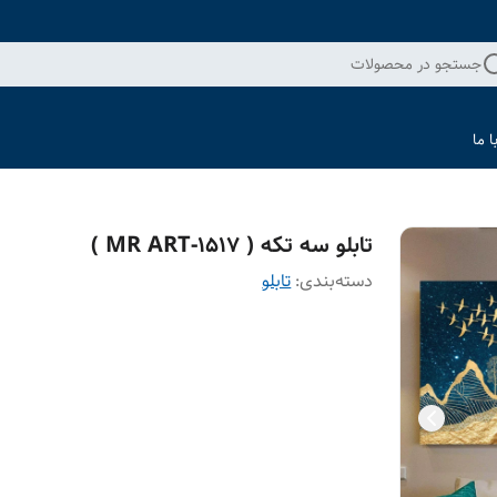
جستجو در محصولات
 ما
تابلو سه تکه ( 1517-MR ART )
دسته‌بندی
:
تابلو