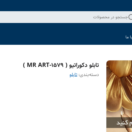
جستجو در محصولات
 ما
تابلو دکوراتیو ( 1579-MR ART )
دسته‌بندی
:
تابلو