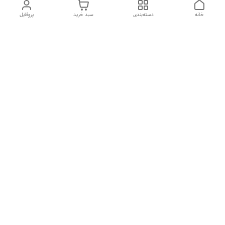
خانه
دسته‌بندی
سبد خرید
پروفایل
دسترسی سریع
درباره ما
تماس با ما
شکایات
سیاست حریم خصوصی
قوانین و مقررات
هفت روز هفته ، از ۱۰صبح تا ۷عصر پاسخگوی شما هستیم گالری
رزبوم
۰۹۹۱۶۴۳۲۰۰۳
شماره تماس
09916432003