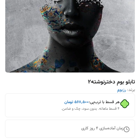
تابلو بوم دخترنوشته۲
برند:
رزبوم
هر قسط با ترب‌پی:
۵۶۸٬۵۰۰
تومان
۴ قسط ماهانه. بدون سود، چک و ضامن.
زمان آماده‌سازی
4
روز کاری