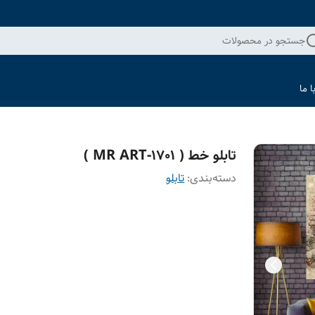
جستجو در محصولات
 ما
تابلو خط ( 1701-MR ART )
دسته‌بندی
:
تابلو