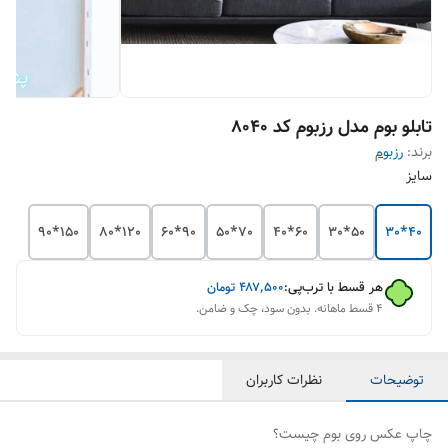
تابلو بوم مدل رزبوم کد 8040
برند:
رزبوم
سایز
150*90
120*80
90*60
70*50
60*40
50*30
40*30
هر قسط با ترب‌پی:
۴۸۷٬۵۰۰
تومان
۴ قسط ماهانه. بدون سود، چک و ضامن.
توضیحات
نظرات کاربران
چاپ عکس روی بوم چیست؟