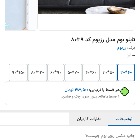
تابلو بوم مدل رزبوم کد 8039
برند:
رزبوم
سایز
150*90
120*80
90*60
70*50
60*40
50*30
40*30
هر قسط با ترب‌پی:
۴۸۷٬۵۰۰
تومان
۴ قسط ماهانه. بدون سود، چک و ضامن.
توضیحات
نظرات کاربران
چاپ عکس روی بوم چیست؟