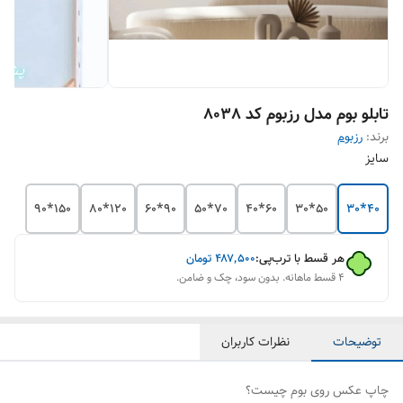
تابلو بوم مدل رزبوم کد 8038
برند:
رزبوم
سایز
150*90
120*80
90*60
70*50
60*40
50*30
40*30
هر قسط با ترب‌پی:
۴۸۷٬۵۰۰
تومان
۴ قسط ماهانه. بدون سود، چک و ضامن.
توضیحات
نظرات کاربران
چاپ عکس روی بوم چیست؟