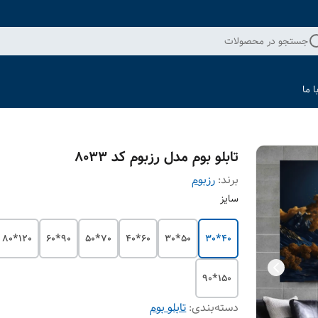
جستجو در محصولات
 ما
تابلو بوم مدل رزبوم کد 8033
برند:
رزبوم
سایز
120*80
90*60
70*50
60*40
50*30
40*30
150*90
دسته‌بندی
:
تابلو بوم