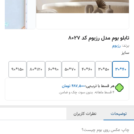
تابلو بوم مدل رزبوم کد 8027
برند:
رزبوم
سایز
150*90
120*80
90*60
70*50
60*40
50*30
40*30
هر قسط با ترب‌پی:
۴۸۷٬۵۰۰
تومان
۴ قسط ماهانه. بدون سود، چک و ضامن.
توضیحات
نظرات کاربران
چاپ عکس روی بوم چیست؟