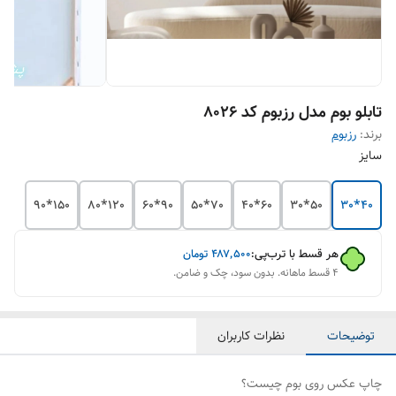
تابلو بوم مدل رزبوم کد 8026
برند:
رزبوم
سایز
150*90
120*80
90*60
70*50
60*40
50*30
40*30
هر قسط با ترب‌پی:
۴۸۷٬۵۰۰
تومان
۴ قسط ماهانه. بدون سود، چک و ضامن.
توضیحات
نظرات کاربران
چاپ عکس روی بوم چیست؟