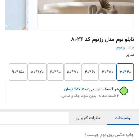
تابلو بوم مدل رزبوم کد 8024
برند:
رزبوم
سایز
150*90
120*80
90*60
70*50
60*40
50*30
40*30
هر قسط با ترب‌پی:
۴۸۷٬۵۰۰
تومان
۴ قسط ماهانه. بدون سود، چک و ضامن.
توضیحات
نظرات کاربران
چاپ عکس روی بوم چیست؟