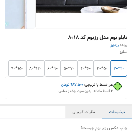
تابلو بوم مدل رزبوم کد 8018
برند:
رزبوم
سایز
150*90
120*80
90*60
70*50
60*40
50*30
40*30
هر قسط با ترب‌پی:
۴۸۷٬۵۰۰
تومان
۴ قسط ماهانه. بدون سود، چک و ضامن.
توضیحات
نظرات کاربران
چاپ عکس روی بوم چیست؟