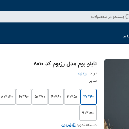
جستجو در محصولات
 ما
تابلو بوم مدل رزبوم کد 8010
برند:
رزبوم
سایز
120*80
90*60
70*50
60*40
50*30
40*30
150*90
دسته‌بندی
:
تابلو بوم