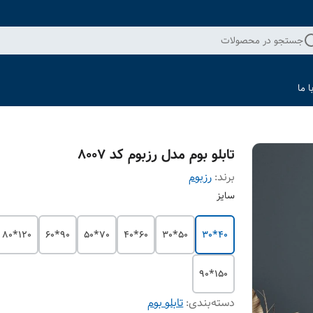
جستجو در محصولات
 ما
تابلو بوم مدل رزبوم کد 8007
برند:
رزبوم
سایز
120*80
90*60
70*50
60*40
50*30
40*30
150*90
دسته‌بندی
:
تابلو بوم