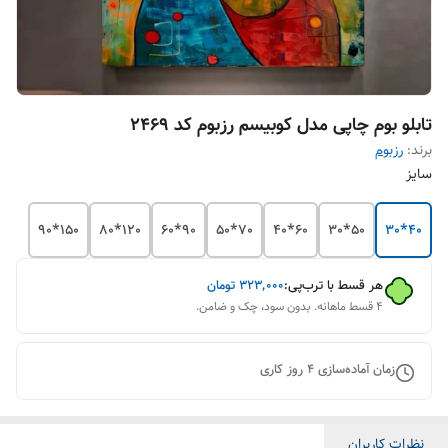
تابلو بوم چاپی مدل کوبیسم رزبوم کد ۲۴۶۹
برند:
رزبوم
سایز
150*90
120*80
90*60
70*50
60*40
50*30
40*30
هر قسط با ترب‌پی:
۳۲۳٬۰۰۰
تومان
۴ قسط ماهانه. بدون سود، چک و ضامن.
زمان آماده‌سازی
4
روز کاری
نظرات کاربران