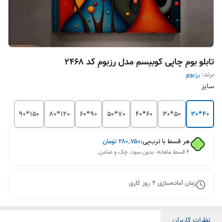
تابلو بوم چاپی کوبیسم مدل رزبوم کد ۲۴۶۸
برند:
رزبوم
سایز
150*90
120*80
90*60
70*50
60*40
50*30
40*30
هر قسط با ترب‌پی:
۲۸۰٬۷۵۰
تومان
۴ قسط ماهانه. بدون سود، چک و ضامن.
زمان آماده‌سازی
4
روز کاری
نظرات کاربران