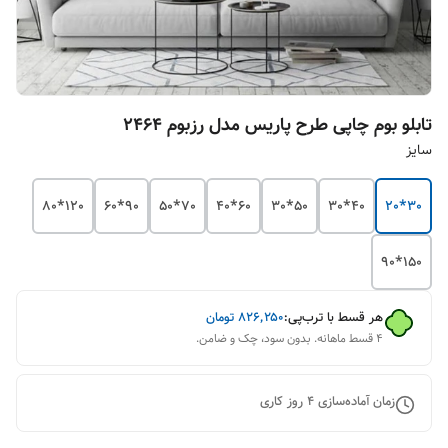
تابلو بوم چاپی طرح پاریس مدل رزبوم ۲۴۶۴
سایز
120*80
90*60
70*50
60*40
50*30
40*30
30*20
150*90
هر قسط با ترب‌پی:
۸۲۶٬۲۵۰
تومان
۴ قسط ماهانه. بدون سود، چک و ضامن.
زمان آماده‌سازی
4
روز کاری