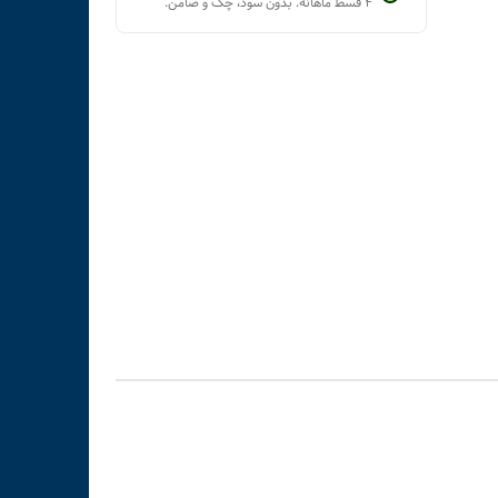
۴ قسط ماهانه. بدون سود، چک و ضامن.