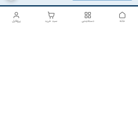
خانه
دسته‌بندی
سبد خرید
پروفایل
دسترسی سریع
درباره ما
تماس با ما
شکایات
سیاست حریم خصوصی
قوانین و مقررات
هفت روز هفته ، از ۱۰صبح تا ۷عصر پاسخگوی شما هستیم گالری
رزبوم
۰۹۹۱۶۴۳۲۰۰۳