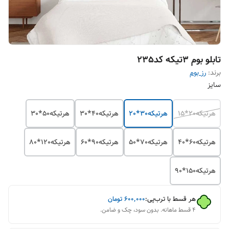
تابلو بوم 3تیکه کد235
برند:
رز بوم
سایز
هرتیکه20*15
هرتیکه30*20
هرتیکه40*30
هرتیکه50*30
هرتیکه60*40
هرتیکه70*50
هرتیکه90*60
هرتیکه120*80
هرتیکه150*90
هر قسط با ترب‌پی:
۶۰۰٬۰۰۰
تومان
۴ قسط ماهانه. بدون سود، چک و ضامن.