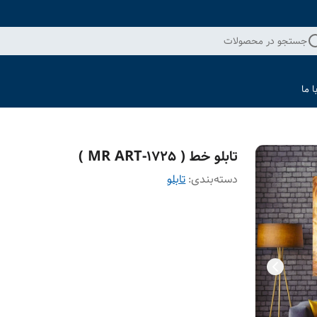
جستجو در محصولات
 ما
تابلو خط ( 1725-MR ART )
دسته‌بندی
:
تابلو