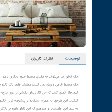
توضیحات
نظرات کاربران
يک تابلو زيبا مي‌تواند به فضاي محیط جلوه ديگري دهد. شم
يک محيط خاص و ويژه بدل کنيد، مطمئنا فقط يک تابلو با
کند.حال تصور کنيد که اين اثار زيباي نقاشي بر روي پارچ
کيفيت اين طرحها به همراه استفاده از پيشرفته ترين تکنو
به شما این اطمینان رو میدهیم که این تابلو علاوه بر بال