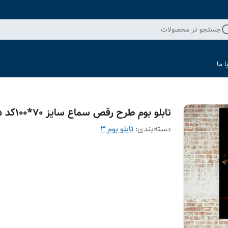
جستجو در محصولات
 ما
تابلو بوم طرح رقص سماع سایز 70*100کد 65
دسته‌بندی
:
تابلو بوم 3