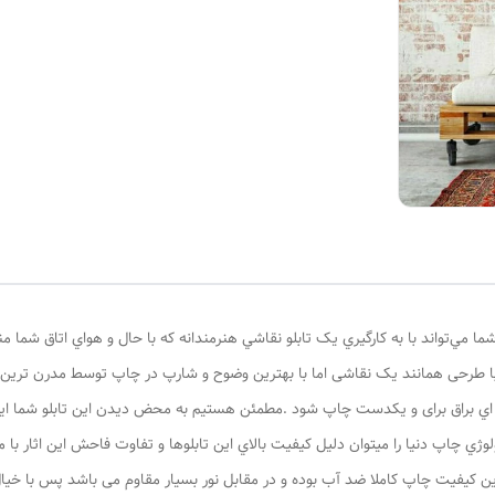
ا مي‌تواند با به کارگيري يک تابلو نقاشي هنرمندانه که با حال و هواي اتاق شما 
 طرحی همانند یک نقاشی اما با بهترین وضوح و شارپ در چاپ توسط مدرن ترین دس
ه اي براق برای و یکدست چاپ شود .مطمئن هستيم به محض ديدن اين تابلو شما اين ن
لوژي چاپ دنيا را ميتوان دليل کيفيت بالاي اين تابلوها و تفاوت فاحش اين اثار 
اترین کیفیت چاپ کاملا ضد آب بوده و در مقابل نور بسیار مقاوم می باشد پس با خیال