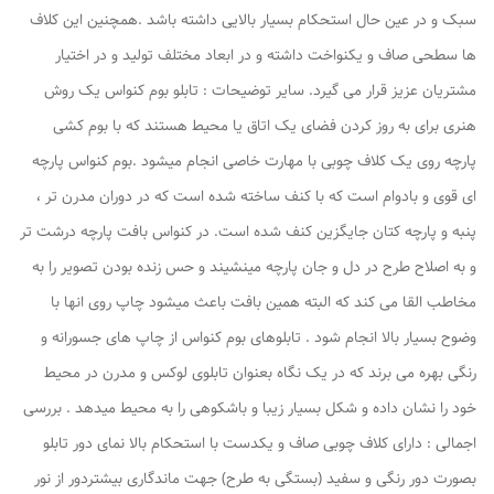
سبک و در عین حال استحکام بسیار بالایی داشته باشد .همچنین این کلاف
ها سطحی صاف و یکنواخت داشته و در ابعاد مختلف تولید و در اختیار
مشتریان عزیز قرار می گیرد. سایر توضیحات : تابلو بوم کنواس یک روش
هنری برای به روز کردن فضای یک اتاق یا محیط هستند که با بوم کشی
پارچه روی یک کلاف چوبی با مهارت خاصی انجام میشود .بوم کنواس پارچه
ای قوی و بادوام است که با کنف ساخته شده است که در دوران مدرن تر ،
پنبه و پارچه کتان جایگزین کنف شده است. در کنواس بافت پارچه درشت تر
و به اصلاح طرح در دل و جان پارچه مینشیند و حس زنده بودن تصویر را به
مخاطب القا می کند که البته همین بافت باعث میشود چاپ روی انها با
وضوح بسیار بالا انجام شود . تابلوهای بوم کنواس از چاپ های جسورانه و
رنگی بهره می برند که در یک نگاه بعنوان تابلوی لوکس و مدرن در محیط
خود را نشان داده و شکل بسیار زیبا و باشکوهی را به محیط میدهد . بررسی
اجمالی : دارای کلاف چوبی صاف و یکدست با استحکام بالا نمای دور تابلو
بصورت دور رنگی و سفید (بستگی به طرح) جهت ماندگاری بیشتردور از نور