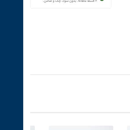
۴ قسط ماهانه. بدون سود، چک و ضامن.