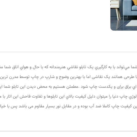
ا مي‌تواند با به کارگيري يک تابلو نقاشي هنرمندانه که با حال و هواي اتاق شما 
 طرحی همانند یک نقاشی اما با بهترین وضوح و شارپ در چاپ توسط مدرن ترین دس
ه اي براق برای و یکدست چاپ شود .مطمئن هستيم به محض ديدن اين تابلو شما اين ن
لوژي چاپ دنيا را ميتوان دليل کيفيت بالاي اين تابلوها و تفاوت فاحش اين اثار 
اترین کیفیت چاپ کاملا ضد آب بوده و در مقابل نور بسیار مقاوم می باشد پس با خیال