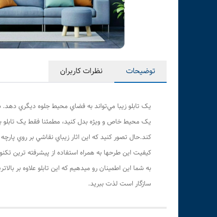
توضیحات
نظرات کاربران
يک تابلو زيبا مي‌تواند به فضاي محیط جلوه ديگري دهد. شم
يک محيط خاص و ويژه بدل کنيد، مطمئنا فقط يک تابلو با
کند.حال تصور کنيد که اين اثار زيباي نقاشي بر روي پارچ
کيفيت اين طرحها به همراه استفاده از پيشرفته ترين تکنو
به شما این اطمینان رو میدهیم که این تابلو علاوه بر بال
سازگار است لذت ببرید.