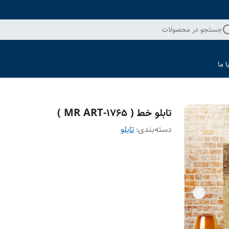
جستجو در محصولات
 ما
تابلو خط ( 1765-MR ART )
دسته‌بندی
:
تابلو