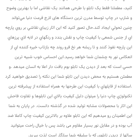
کنيد، مطمئنا فقط يک تابلو با طرحی همانند یک نقاشی اما با بهترین وضوح
و شارپ در چاپ توسط مدرن ترین دستگاه های لارج فرمت دنیا مي‌تواند
چنين تحولي ايجاد کند.حال تصور کنيد که اين اثار زيباي نقاشي بر روي پارچه
اي از جنس شمعی با کيفيت چاپ و نقش بندد و رنگهاي در لابه لاي پرزهاي
اين پارچه نفوذ کنند و تا ريشه هر نخ فرو روند چه بازتاب خيره کننده اي از
انعکاس نور به چشمان شما خواهد رسيد.اين احساس خوب شبيه ترين
حسي است که بعد از ديدن يک تابلو بوم بافت دار اعلا به انسان ميدهد .و
مطمئن هستيم به محض ديدن اين تابلو شما اين نکته را تصديق خواهيد کرد
.استفاده از فايلهاي با کيفيت اين طرحها به همراه استفاده از پيشرفته ترين
تکنولوژي چاپ دنيا را ميتوان دليل کيفيت بالاي اين تابلوها و تفاوت فاحش
اين اثار با محصولات مشابه توليد شده در گذشته دانست. در پایان به شما
این اطمینان رو میدهیم که این تابلو علاوه بر بالاترین کیفیت چاپ کاملا ضد
آب بوده و در مقابل نور بسیار مقاوم می باشد پس با خیال راحت میتوانید
سالها از دیدن تابلوی که با سلیقه شما سازگار است لذت ببرید.