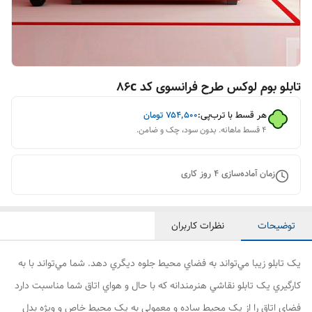
تابلو بوم لوکس طرح فرانسوی کد 86c
هر قسط با ترب‌پی:
۷۵۴٬۵۰۰
تومان
۴ قسط ماهانه. بدون سود، چک و ضامن.
زمان آماده‌سازی
4
روز کاری
توضیحات
نظرات کاربران
يک تابلو زيبا مي‌تواند به فضاي محیط جلوه ديگري دهد. شما مي‌تواند با به
کارگيري يک تابلو نقاشي هنرمندانه که با حال و هواي اتاق شما مناسبت دارد
فضاي اتاق را از يک محيط ساده و معمولي به يک محيط خاص و ويژه بدل