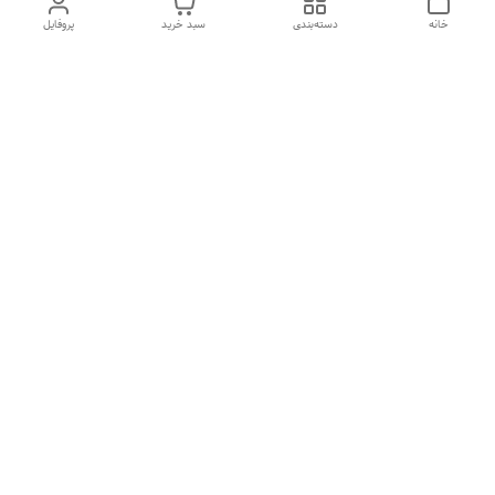
خانه
دسته‌بندی
سبد خرید
پروفایل
دسترسی سریع
درباره ما
تماس با ما
شکایات
سیاست حریم خصوصی
قوانین و مقررات
هفت روز هفته ، از ۱۰صبح تا ۷عصر پاسخگوی شما هستیم گالری
رزبوم
۰۹۹۱۶۴۳۲۰۰۳
شماره تماس
09916432003