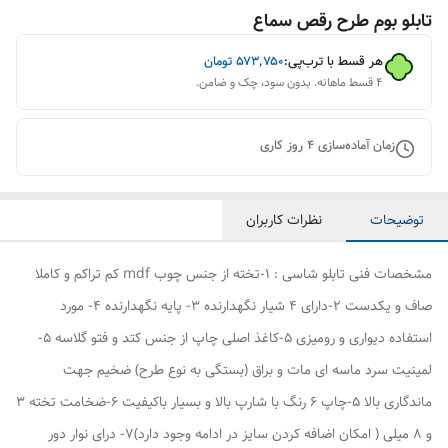
تابلو بوم طرح رقص سماع
هر قسط با ترب‌پی:
۵۷۳٬۷۵۰
تومان
۴ قسط ماهانه. بدون سود، چک و ضامن.
زمان آماده‌سازی
4
روز کاری
توضیحات
نظرات کاربران
مشخصات فنی تابلو شاسی : 1-تخته از جنس چوب mdf کم تراکم و کاملا
صاف و یکدست 2-دارای 4 شیار نگهدارنده 3- پایه نگهدارنده 4- مورد
استفاده دیواری و رومیزی 5-کاغذ اصلی چاپ از جنس کتد و فتو گلاسه 5-
لمینیت سرد ماسه ای مات و براق (بستگی به نوع طرح) ضخیم جهت
ماندگاری بالا 5-چاپ 6 رنگ با شارپ بالا و بسیار باکیفیت 6-ضخامت تخته 3
و 8 میلی ( امکان اضافه کردن سایز در ادامه وجود دارد)7- درای نوار دور