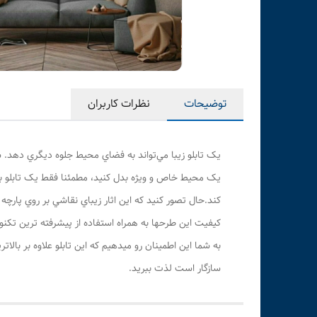
توضیحات
نظرات کاربران
يک تابلو زيبا مي‌تواند به فضاي محیط جلوه ديگري دهد. شم
يک محيط خاص و ويژه بدل کنيد، مطمئنا فقط يک تابلو با
کند.حال تصور کنيد که اين اثار زيباي نقاشي بر روي پارچ
کيفيت اين طرحها به همراه استفاده از پيشرفته ترين تکنو
به شما این اطمینان رو میدهیم که این تابلو علاوه بر بال
سازگار است لذت ببرید.