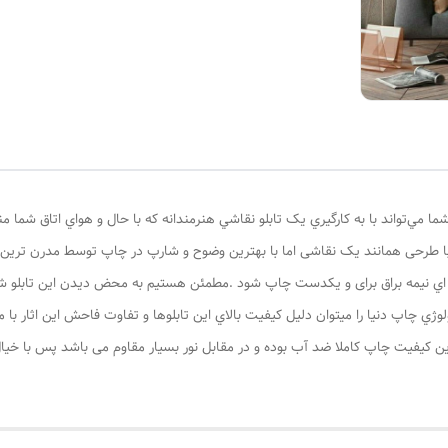
ا مي‌تواند با به کارگيري يک تابلو نقاشي هنرمندانه که با حال و هواي اتاق شما 
 طرحی همانند یک نقاشی اما با بهترین وضوح و شارپ در چاپ توسط مدرن ترین دس
ه اي نیمه براق برای و یکدست چاپ شود .مطمئن هستيم به محض ديدن اين تابلو شما 
لوژي چاپ دنيا را ميتوان دليل کيفيت بالاي اين تابلوها و تفاوت فاحش اين اثار 
اترین کیفیت چاپ کاملا ضد آب بوده و در مقابل نور بسیار مقاوم می باشد پس با خیال