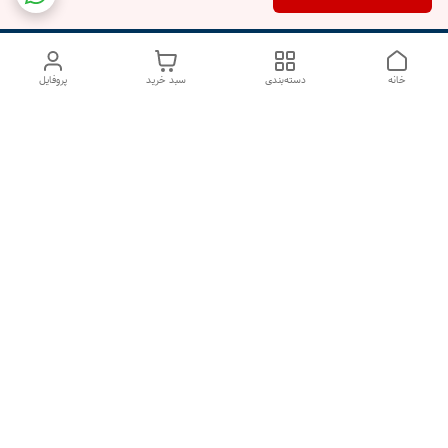
خانه
دسته‌بندی
سبد خرید
پروفایل
دسترسی سریع
درباره ما
تماس با ما
شکایات
سیاست حریم خصوصی
قوانین و مقررات
هفت روز هفته ، از ۱۰صبح تا ۷عصر پاسخگوی شما هستیم گالری
رزبوم
۰۹۹۱۶۴۳۲۰۰۳