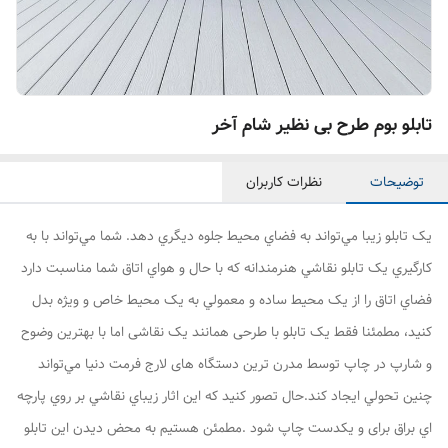
تابلو بوم طرح بی نظیر شام آخر
توضیحات
نظرات کاربران
يک تابلو زيبا مي‌تواند به فضاي محیط جلوه ديگري دهد. شما مي‌تواند با به
کارگيري يک تابلو نقاشي هنرمندانه که با حال و هواي اتاق شما مناسبت دارد
فضاي اتاق را از يک محيط ساده و معمولي به يک محيط خاص و ويژه بدل
کنيد، مطمئنا فقط يک تابلو با طرحی همانند یک نقاشی اما با بهترین وضوح
و شارپ در چاپ توسط مدرن ترین دستگاه های لارج فرمت دنیا مي‌تواند
چنين تحولي ايجاد کند.حال تصور کنيد که اين اثار زيباي نقاشي بر روي پارچه
اي براق برای و یکدست چاپ شود .مطمئن هستيم به محض ديدن اين تابلو