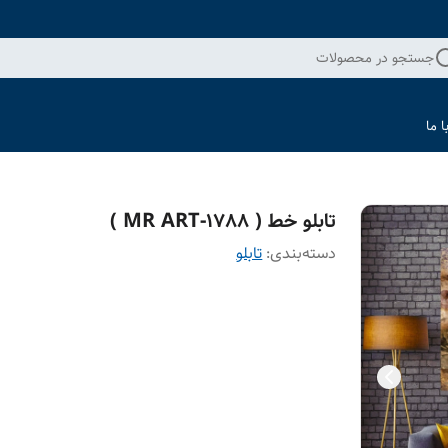
جستجو در محصولات
 ما
تابلو خط ( 1788-MR ART )
دسته‌بندی
:
تابلو