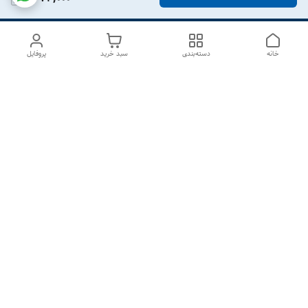
خانه
دسته‌بندی
سبد خرید
پروفایل
دسترسی سریع
درباره ما
تماس با ما
شکایات
سیاست حریم خصوصی
قوانین و مقررات
هفت روز هفته ، از ۱۰صبح تا ۷عصر پاسخگوی شما هستیم گالری
رزبوم
۰۹۹۱۶۴۳۲۰۰۳