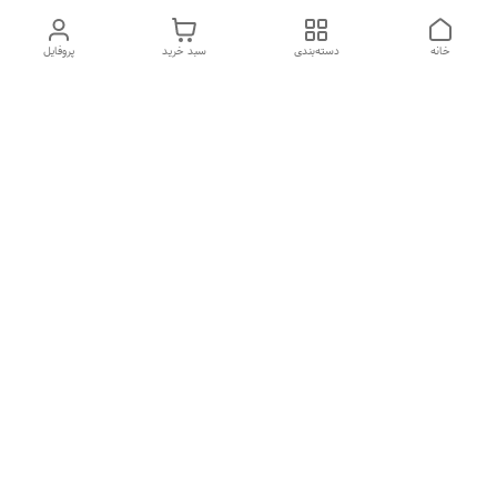
خانه
دسته‌بندی
سبد خرید
پروفایل
دسترسی سریع
درباره ما
تماس با ما
شکایات
سیاست حریم خصوصی
قوانین و مقررات
هفت روز هفته ، از ۱۰صبح تا ۷عصر پاسخگوی شما هستیم گالری
رزبوم
۰۹۹۱۶۴۳۲۰۰۳
شماره تماس
09916432003