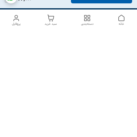
خانه
دسته‌بندی
سبد خرید
پروفایل
دسترسی سریع
درباره ما
تماس با ما
شکایات
سیاست حریم خصوصی
قوانین و مقررات
هفت روز هفته ، از ۱۰صبح تا ۷عصر پاسخگوی شما هستیم گالری
رزبوم
۰۹۹۱۶۴۳۲۰۰۳