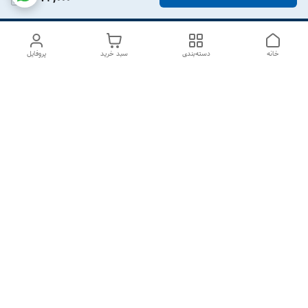
خانه
دسته‌بندی
سبد خرید
پروفایل
دسترسی سریع
درباره ما
تماس با ما
شکایات
سیاست حریم خصوصی
قوانین و مقررات
هفت روز هفته ، از ۱۰صبح تا ۷عصر پاسخگوی شما هستیم گالری
رزبوم
۰۹۹۱۶۴۳۲۰۰۳