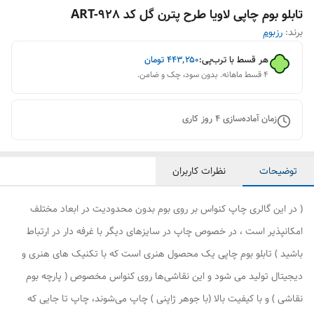
تابلو بوم چاپی لاویا طرح پترن گل کد ART-928
برند:
رزبوم
هر قسط با ترب‌پی:
۴۴۳٬۲۵۰
تومان
۴ قسط ماهانه. بدون سود، چک و ضامن.
زمان آماده‌سازی
4
روز کاری
توضیحات
نظرات کاربران
( در این گالری چاپ کنواس بر روی بوم بدون محدودیت در ابعاد مختلف
امکانپذیر است ، در خصوص چاپ در سایزهای دیگر با غرفه دار در ارتباط
باشید ) تابلو بوم چاپی یک محصول هنری است که با تکنیک های هنری و
دیجیتال تولید می شود و این نقاشی‌ها روی کنواس مخصوص ( پارچه بوم
نقاشی ) و با کیفیت بالا (با جوهر ژاپنی ) چاپ می‌شوند، چاپ تا جایی که