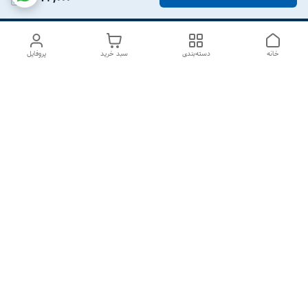
خانه
دسته‌بندی
سبد خرید
پروفایل
دسترسی سریع
درباره ما
تماس با ما
شکایات
سیاست حریم خصوصی
قوانین و مقررات
هفت روز هفته ، از ۱۰صبح تا ۷عصر پاسخگوی شما هستیم گالری
رزبوم
۰۹۹۱۶۴۳۲۰۰۳