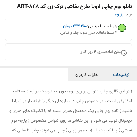
تابلو بوم چاپی لاویا طرح نقاشی ترک زن کد ART-848
برند:
رزبوم
هر قسط با ترب‌پی:
۴۴۳٬۲۵۰
تومان
۴ قسط ماهانه. بدون سود، چک و ضامن.
زمان آماده‌سازی
4
روز کاری
توضیحات
نظرات کاربران
( در این گالری چاپ کنواس بر روی بوم بدون محدودیت در ابعاد مختلف
امکانپذیر است ، در خصوص چاپ در سایزهای دیگر با غرفه دار در ارتباط
باشید ) تابلو بوم چاپی یک محصول هنری است که با تکنیک های هنری و
دیجیتال تولید می شود و این نقاشی‌ها روی کنواس مخصوص ( پارچه بوم
نقاشی ) و با کیفیت بالا (با جوهر ژاپنی ) چاپ می‌شوند، چاپ تا جایی که