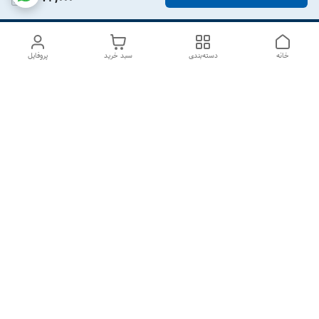
خانه
دسته‌بندی
سبد خرید
پروفایل
دسترسی سریع
درباره ما
تماس با ما
شکایات
سیاست حریم خصوصی
قوانین و مقررات
هفت روز هفته ، از ۱۰صبح تا ۷عصر پاسخگوی شما هستیم گالری
رزبوم
۰۹۹۱۶۴۳۲۰۰۳