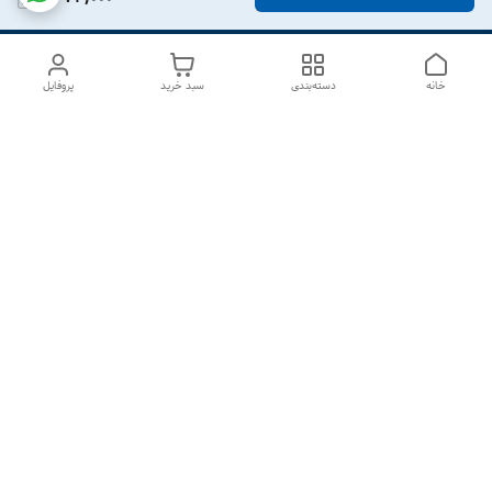
خانه
دسته‌بندی
سبد خرید
پروفایل
دسترسی سریع
درباره ما
تماس با ما
شکایات
سیاست حریم خصوصی
قوانین و مقررات
هفت روز هفته ، از ۱۰صبح تا ۷عصر پاسخگوی شما هستیم گالری
رزبوم
۰۹۹۱۶۴۳۲۰۰۳