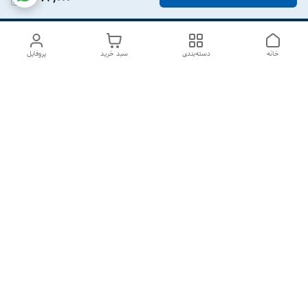
خانه
دسته‌بندی
سبد خرید
پروفایل
دسترسی سریع
درباره ما
تماس با ما
شکایات
سیاست حریم خصوصی
قوانین و مقررات
هفت روز هفته ، از ۱۰صبح تا ۷عصر پاسخگوی شما هستیم گالری
رزبوم
۰۹۹۱۶۴۳۲۰۰۳