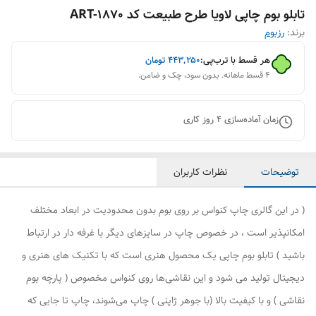
تابلو بوم چاپی لاویا طرح طبیعت کد ART-1870
برند:
رزبوم
هر قسط با ترب‌پی:
۴۴۳٬۲۵۰
تومان
۴ قسط ماهانه. بدون سود، چک و ضامن.
زمان آماده‌سازی
4
روز کاری
توضیحات
نظرات کاربران
( در این گالری چاپ کنواس بر روی بوم بدون محدودیت در ابعاد مختلف
امکانپذیر است ، در خصوص چاپ در سایزهای دیگر با غرفه دار در ارتباط
باشید ) تابلو بوم چاپی یک محصول هنری است که با تکنیک های هنری و
دیجیتال تولید می شود و این نقاشی‌ها روی کنواس مخصوص ( پارچه بوم
نقاشی ) و با کیفیت بالا (با جوهر ژاپنی ) چاپ می‌شوند، چاپ تا جایی که