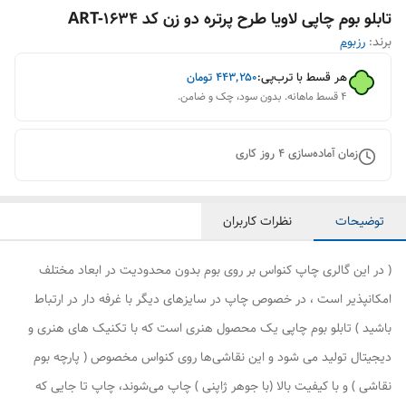
تابلو بوم چاپی لاویا طرح پرتره دو زن کد ART-1634
برند:
رزبوم
هر قسط با ترب‌پی:
۴۴۳٬۲۵۰
تومان
۴ قسط ماهانه. بدون سود، چک و ضامن.
زمان آماده‌سازی
4
روز کاری
توضیحات
نظرات کاربران
( در این گالری چاپ کنواس بر روی بوم بدون محدودیت در ابعاد مختلف
امکانپذیر است ، در خصوص چاپ در سایزهای دیگر با غرفه دار در ارتباط
باشید ) تابلو بوم چاپی یک محصول هنری است که با تکنیک های هنری و
دیجیتال تولید می شود و این نقاشی‌ها روی کنواس مخصوص ( پارچه بوم
نقاشی ) و با کیفیت بالا (با جوهر ژاپنی ) چاپ می‌شوند، چاپ تا جایی که