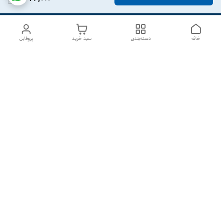
خانه
دسته‌بندی
سبد خرید
پروفایل
دسترسی سریع
درباره ما
تماس با ما
شکایات
سیاست حریم خصوصی
قوانین و مقررات
هفت روز هفته ، از ۱۰صبح تا ۷عصر پاسخگوی شما هستیم گالری
رزبوم
۰۹۹۱۶۴۳۲۰۰۳