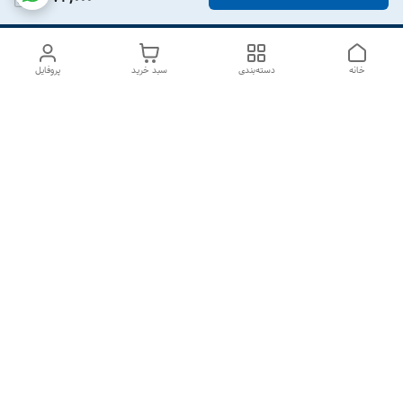
خانه
دسته‌بندی
سبد خرید
پروفایل
دسترسی سریع
درباره ما
تماس با ما
شکایات
سیاست حریم خصوصی
قوانین و مقررات
هفت روز هفته ، از ۱۰صبح تا ۷عصر پاسخگوی شما هستیم گالری
رزبوم
۰۹۹۱۶۴۳۲۰۰۳