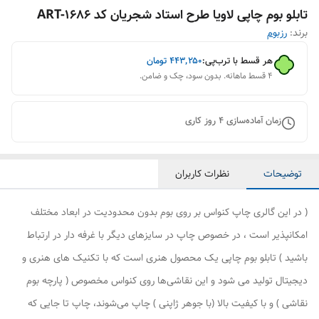
تابلو بوم چاپی لاویا طرح استاد شجریان کد ART-1686
برند:
رزبوم
هر قسط با ترب‌پی:
۴۴۳٬۲۵۰
تومان
۴ قسط ماهانه. بدون سود، چک و ضامن.
زمان آماده‌سازی
4
روز کاری
توضیحات
نظرات کاربران
( در این گالری چاپ کنواس بر روی بوم بدون محدودیت در ابعاد مختلف
امکانپذیر است ، در خصوص چاپ در سایزهای دیگر با غرفه دار در ارتباط
باشید ) تابلو بوم چاپی یک محصول هنری است که با تکنیک های هنری و
دیجیتال تولید می شود و این نقاشی‌ها روی کنواس مخصوص ( پارچه بوم
نقاشی ) و با کیفیت بالا (با جوهر ژاپنی ) چاپ می‌شوند، چاپ تا جایی که